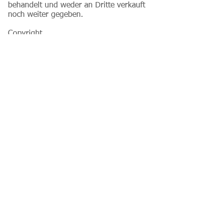
behandelt und weder an Dritte verkauft
noch weiter gegeben.
Copyright
Copyright, 1A Elektrokontrollen GmbH
- Web Publishing.
Die auf den Websites der 1A
Elektrokontrollen GmbH enthaltenen
Informationen werden der
Öffentlichkeit zugänglich gemacht.
Durch das Herunterladen oder Kopieren
von Inhalten, Bildern, Fotos oder
anderen Dateien werden keinerlei
Rechte bezüglich der Inhalte
übertragen.
Die Urheber- und alle anderen Rechte
an Inhalten, Bildern, Fotos oder
anderen Dateien auf den Websites der
1A Elektrokontrollen GmbH gehören
ausschliesslich diesen oder den speziell
genannten Rechtsinhabern. Für die